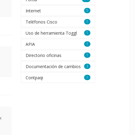
Internet
5
Teléfonos Cisco
1
Uso de herramienta Toggl
1
APIA
1
Directorio oficinas
1
Documentación de cambios
3
Contpaqi
1
n: