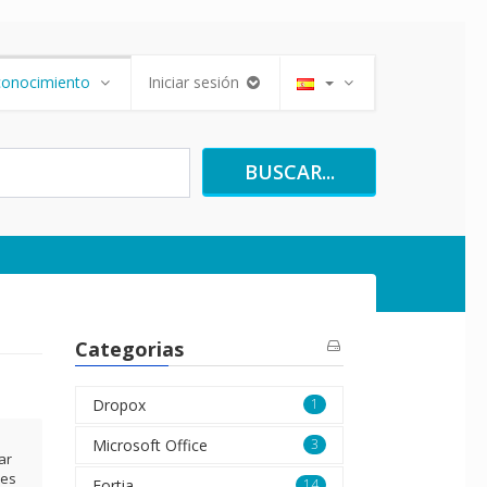
conocimiento
Iniciar sesión
BUSCAR...
Categorias
Dropox
1
Microsoft Office
3
ar
nes
Fortia
14